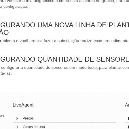
a verificar a tela diagnostico e como está as cores no gráfico, para f
a configuração.
FIGURANDO UMA NOVA LINHA DE PLAN
ÇÃO
oblema e você precisa fazer a substituição realize esse procedimento
FIGURANDO QUANTIDADE DE SENSOR
configurar a quantidade de sensores em modo teste, para plantar com
tá-las.
LiveAgent
A
mas
Preços
Casos de Uso