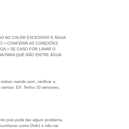
ÃO AO CALOR EXCESSIVO E ÁGUA
O > CONFERIR AS CONEXÕES
A > SE CASO FOR LAVAR O
ENA PARA QUE NÃO ENTRE ÁGUA
stiver saindo som, verificar a
 sensor. EX: Tenho 10 sensores,
ento pois pode dar algum problema
 reconhecer como Disk1 e não vai