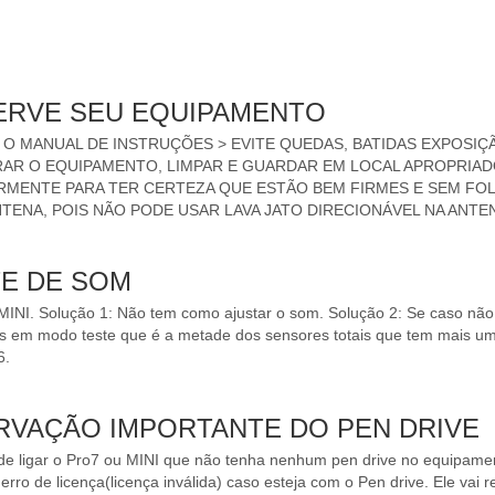
SERVE SEU EQUIPAMENTO
 O MANUAL DE INSTRUÇÕES > EVITE QUEDAS, BATIDAS EXPOSIÇ
RAR O EQUIPAMENTO, LIMPAR E GUARDAR EM LOCAL APROPRIAD
MENTE PARA TER CERTEZA QUE ESTÃO BEM FIRMES E SEM FOLG
NTENA, POIS NÃO PODE USAR LAVA JATO DIRECIONÁVEL NA ANT
TE DE SOM
MINI. Solução 1: Não tem como ajustar o som. Solução 2: Se caso não e
s em modo teste que é a metade dos sensores totais que tem mais um
6.
ERVAÇÃO IMPORTANTE DO PEN DRIVE
 de ligar o Pro7 ou MINI que não tenha nenhum pen drive no equipam
rro de licença(licença inválida) caso esteja com o Pen drive. Ele vai