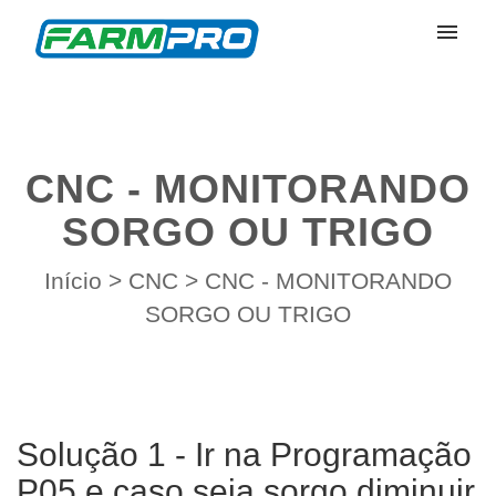
Meus Chamados
Enviar Chamado
CNC - MONITORANDO
Entrar
SORGO OU TRIGO
Início
>
CNC
>
CNC - MONITORANDO
SORGO OU TRIGO
Solução 1 - Ir na Programação
P05 e caso seja sorgo diminuir